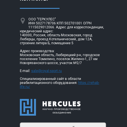
ООО "ГЕРКУЛЕС"
ИНН 5027178706 КПП 502701001 ОГРН
1115029012066. Адрес для корреспонденции,
юридический адрес:
140000, Россия, область Московская, город
Люберцы, проезд Котельнический, дом 12А,
строение литера Б, помещение 5
Адрес производства:
Московская область, Люберецкий р-н, городское
поселение Томилино, поселок Жилино-1, 27 км
Новорязанского шоссе, участок №2/7
E-mail:
sale@royal-sport.ru
Специализированный сайт в области
реабилитационного оборудования:
https://rehab-
life.ru/