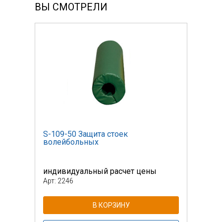
ВЫ СМОТРЕЛИ
S-109-50 Защита стоек
S-10
волейбольных
вол
индивидуальный расчет цены
инди
Арт: 2246
Арт: 
В КОРЗИНУ