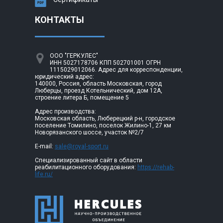
КОНТАКТЫ
ООО "ГЕРКУЛЕС"
ИНН 5027178706 КПП 502701001 ОГРН
1115029012066. Адрес для корреспонденции,
юридический адрес:
140000, Россия, область Московская, город
Люберцы, проезд Котельнический, дом 12А,
строение литера Б, помещение 5
Адрес производства:
Московская область, Люберецкий р-н, городское
поселение Томилино, поселок Жилино-1, 27 км
Новорязанского шоссе, участок №2/7
E-mail:
sale@royal-sport.ru
Специализированный сайт в области
реабилитационного оборудования:
https://rehab-
life.ru/