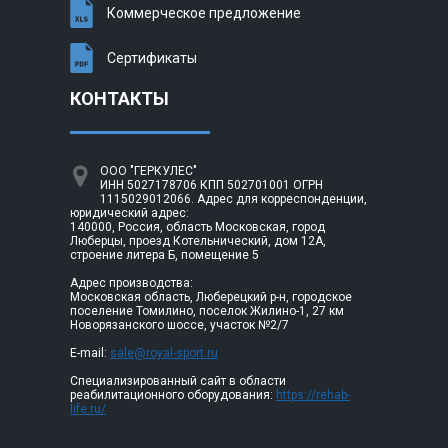
Коммерческое предложение
Сертификаты
КОНТАКТЫ
ООО "ГЕРКУЛЕС"
ИНН 5027178706 КПП 502701001 ОГРН
1115029012066. Адрес для корреспонденции,
юридический адрес:
140000, Россия, область Московская, город
Люберцы, проезд Котельнический, дом 12А,
строение литера Б, помещение 5
Адрес производства:
Московская область, Люберецкий р-н, городское
поселение Томилино, поселок Жилино-1, 27 км
Новорязанского шоссе, участок №2/7
E-mail:
sale@royal-sport.ru
Специализированный сайт в области
реабилитационного оборудования:
https://rehab-
life.ru/