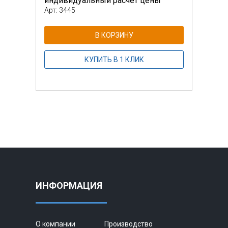
индивидуальный расчет цены
инди
Арт: 3445
Арт: 
В КОРЗИНУ
КУПИТЬ В 1 КЛИК
ИНФОРМАЦИЯ
О компании
Производство