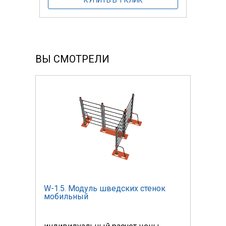
ВЫ СМОТРЕЛИ
к
W-1.5. Модуль шведских стенок
W-1.
мобильный
моб