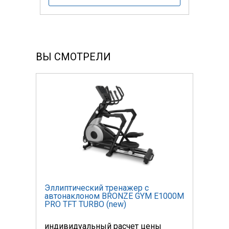
ВЫ СМОТРЕЛИ
Эллиптический тренажер с
Элли
000M
автонаклоном BRONZE GYM E1000M
авто
PRO TFT TURBO (new)
PRO 
индивидуальный расчет цены
инди