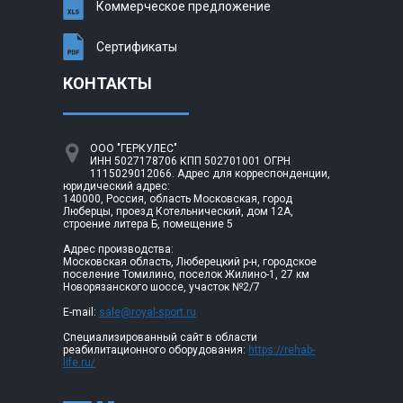
Коммерческое предложение
Сертификаты
КОНТАКТЫ
ООО "ГЕРКУЛЕС"
ИНН 5027178706 КПП 502701001 ОГРН
1115029012066. Адрес для корреспонденции,
юридический адрес:
140000, Россия, область Московская, город
Люберцы, проезд Котельнический, дом 12А,
строение литера Б, помещение 5
Адрес производства:
Московская область, Люберецкий р-н, городское
поселение Томилино, поселок Жилино-1, 27 км
Новорязанского шоссе, участок №2/7
E-mail:
sale@royal-sport.ru
Специализированный сайт в области
реабилитационного оборудования:
https://rehab-
life.ru/