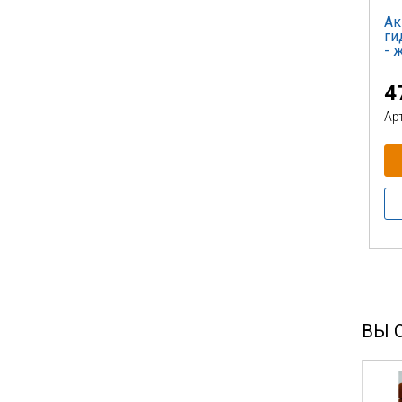
Ак
ги
- 
4
Ар
ВЫ 