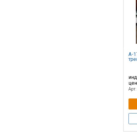
А-1
тре
инд
це
Арт: