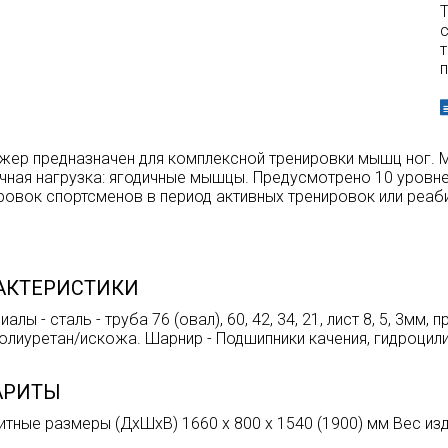
т
жер предназначен для комплексной тренировки мышц ног.
чная нагрузка: ягодичные мышцы. Предусмотрено 10 уровне
ровок спортсменов в период активных тренировок или реаби
АКТЕРИСТИКИ
алы - сталь - труба 76 (овал), 60, 42, 34, 21, лист 8, 5, 3мм
олиуретан/искожа. Шарнир - Подшипники качения, гидроцил
АРИТЫ
итные размеры (ДхШхВ) 1660 х 800 х 1540 (1900) мм Вес изде