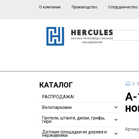
О компании
Производство
Сотрудничество
КАТАЛОГ
Т
А-179g Гидравлический тренажер "Жим
РАСПРОДАЖА!
но
Велопарковки
Велопарковки HERCULES
Гантели, штанги, диски, грифы,
гири
Велопарковки для 1 или 2 велосипедов
Артику
Гантели, гантельные ряды
Детские площадки из дерева и
Велопарковки из нержавейки
нержавейки