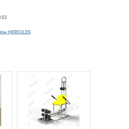
153
еры HERCULES