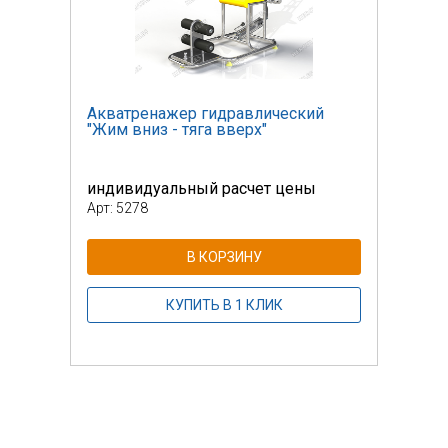
Акватренажер гидравлический
Аква
"Жим вниз - тяга вверх"
"Жим
индивидуальный расчет цены
инди
Арт: 5278
Арт: 
В КОРЗИНУ
КУПИТЬ В 1 КЛИК