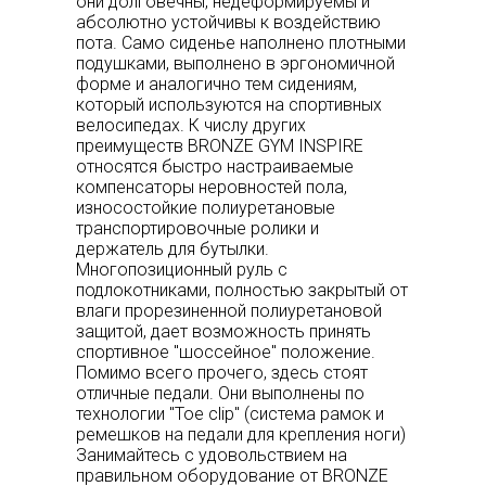
они долговечны, недеформируемы и
абсолютно устойчивы к воздействию
пота. Само сиденье наполнено плотными
подушками, выполнено в эргономичной
форме и аналогично тем сидениям,
который используются на спортивных
велосипедах. К числу других
преимуществ BRONZE GYM INSPIRE
относятся быстро настраиваемые
компенсаторы неровностей пола,
износостойкие полиуретановые
транспортировочные ролики и
держатель для бутылки.
Многопозиционный руль с
подлокотниками, полностью закрытый от
влаги прорезиненной полиуретановой
защитой, дает возможность принять
спортивное "шоссейное" положение.
Помимо всего прочего, здесь стоят
отличные педали. Они выполнены по
технологии "Toe clip" (система рамок и
ремешков на педали для крепления ноги)
Занимайтесь с удовольствием на
правильном оборудование от BRONZE