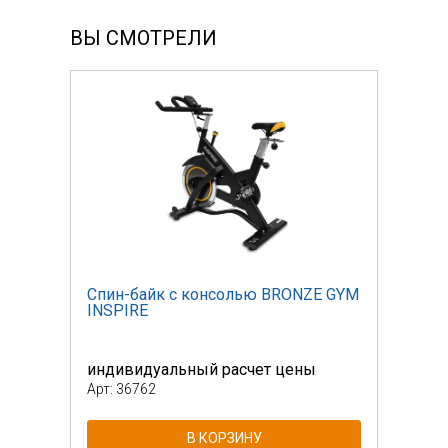
ВЫ СМОТРЕЛИ
 GYM
Спин-байк с консолью BRONZE GYM
Спин
INSPIRE
INSP
индивидуальный расчет цены
инди
Арт: 36762
Арт: 
В КОРЗИНУ