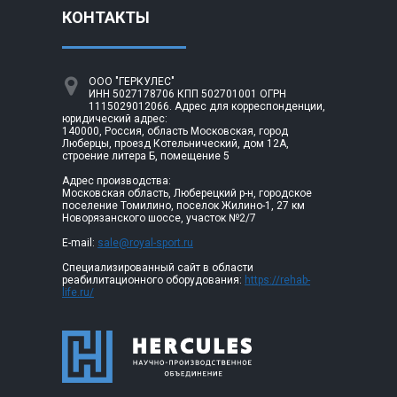
КОНТАКТЫ
ООО "ГЕРКУЛЕС"
ИНН 5027178706 КПП 502701001 ОГРН
1115029012066. Адрес для корреспонденции,
юридический адрес:
140000, Россия, область Московская, город
Люберцы, проезд Котельнический, дом 12А,
строение литера Б, помещение 5
Адрес производства:
Московская область, Люберецкий р-н, городское
поселение Томилино, поселок Жилино-1, 27 км
Новорязанского шоссе, участок №2/7
E-mail:
sale@royal-sport.ru
Специализированный сайт в области
реабилитационного оборудования:
https://rehab-
life.ru/