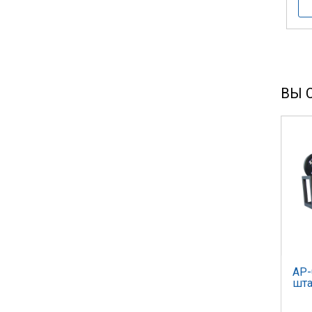
ВЫ 
AP-
шта