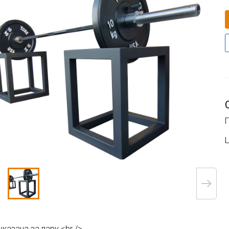
Ц
указана за пару <br />