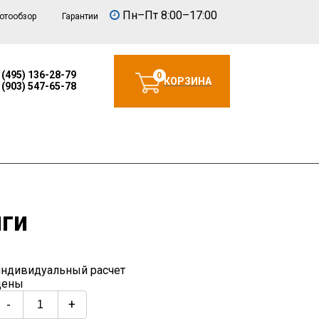
Пн–Пт 8:00–17:00
отообзор
Гарантии
 (495) 136-28-79
0
КОРЗИНА
 (903) 547-65-78
нги
индивидуальный расчет
цены
-
+