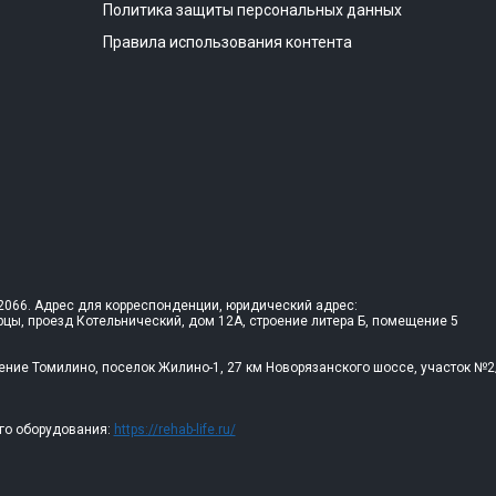
Политика защиты персональных данных
Правила использования контента
066. Адрес для корреспонденции, юридический адрес:
рцы, проезд Котельнический, дом 12А, строение литера Б, помещение 5
ение Томилино, поселок Жилино-1, 27 км Новорязанского шоссе, участок №2
го оборудования:
https://rehab-life.ru/