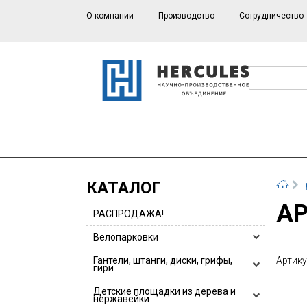
О компании
Производство
Сотрудничество
КАТАЛОГ
Т
A
РАСПРОДАЖА!
Велопарковки
Велопарковки HERCULES
Гантели, штанги, диски, грифы,
Артику
гири
Велопарковки для 1 или 2 велосипедов
Гантели, гантельные ряды
Детские площадки из дерева и
Велопарковки из нержавейки
нержавейки