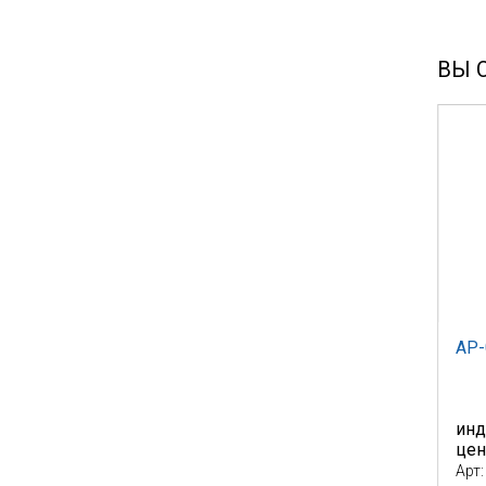
ВЫ 
AP-
инд
це
Арт: