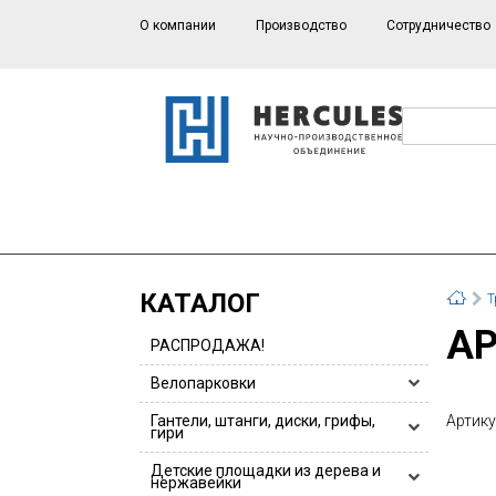
О компании
Производство
Сотрудничество
КАТАЛОГ
Т
A
РАСПРОДАЖА!
Велопарковки
Велопарковки HERCULES
Гантели, штанги, диски, грифы,
Артику
гири
Велопарковки для 1 или 2 велосипедов
Гантели, гантельные ряды
Детские площадки из дерева и
Велопарковки из нержавейки
нержавейки