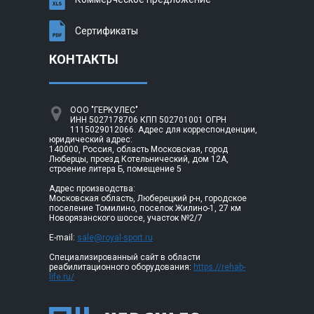
Сертификаты
КОНТАКТЫ
ООО "ГЕРКУЛЕС"
ИНН 5027178706 КПП 502701001 ОГРН
1115029012066. Адрес для корреспонденции,
юридический адрес:
140000, Россия, область Московская, город
Люберцы, проезд Котельнический, дом 12А,
строение литера Б, помещение 5
Адрес производства:
Московская область, Люберецкий р-н, городское
поселение Томилино, поселок Жилино-1, 27 км
Новорязанского шоссе, участок №2/7
E-mail:
sale@royal-sport.ru
Специализированный сайт в области
реабилитационного оборудования:
https://rehab-
life.ru/