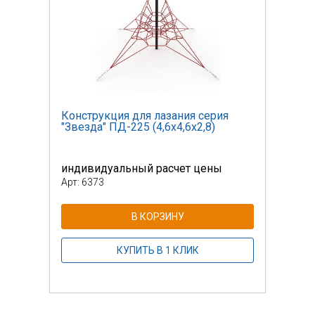
я
Конструкция для лазания серия
Конс
"Звезда" ПД-225 (4,6х4,6х2,8)
"Зве
индивидуальный расчет цены
инди
Арт: 6373
Арт: 
В КОРЗИНУ
КУПИТЬ В 1 КЛИК