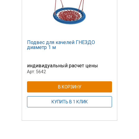
Подвес для качелей ГНЕЗДО
Подв
диаметр 1 м
диам
индивидуальный расчет цены
инди
Арт: 5642
Арт: 
В КОРЗИНУ
КУПИТЬ В 1 КЛИК