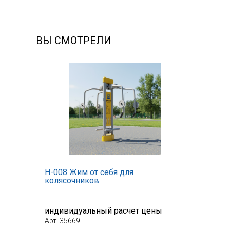
ВЫ СМОТРЕЛИ
Н-008 Жим от себя для
Н-00
колясочников
коля
индивидуальный расчет цены
инди
Арт: 35669
Арт: 