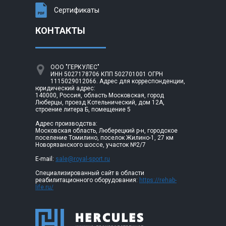
Сертификаты
КОНТАКТЫ
ООО "ГЕРКУЛЕС"
ИНН 5027178706 КПП 502701001 ОГРН
1115029012066. Адрес для корреспонденции,
юридический адрес:
140000, Россия, область Московская, город
Люберцы, проезд Котельнический, дом 12А,
строение литера Б, помещение 5
Адрес производства:
Московская область, Люберецкий р-н, городское
поселение Томилино, поселок Жилино-1, 27 км
Новорязанского шоссе, участок №2/7
E-mail:
sale@royal-sport.ru
Специализированный сайт в области
реабилитационного оборудования:
https://rehab-
life.ru/