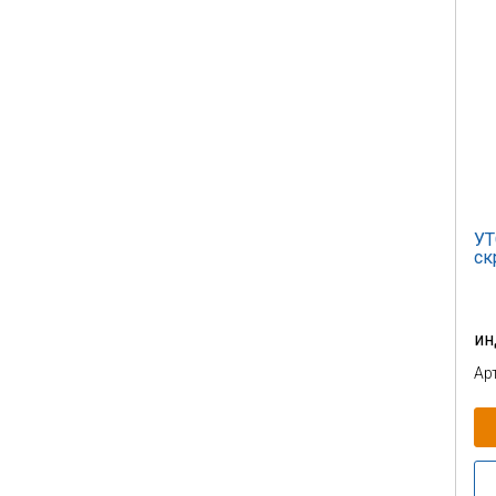
УТ
ск
ин
Ар