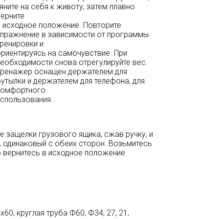
яните на себя к животу, затем плавно
верните
в исходное положение. Повторите
упражнение в зависимости от программы
тренировки и
ориентируясь на самочувствие. При
необходимости снова отрегулируйте вес.
Тренажер оснащен держателем для
утылки и держателем для телефона, для
комфортного
использования.
е защелки грузового ящика, сжав ручку, и
ь, одинаковый с обеих сторон. Возьмитесь
но вернитесь в исходное положение.
60, круглая труба Ф60, Ф34, 27, 21,