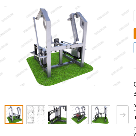
В
П
г
г
у