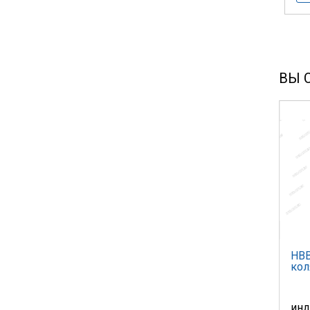
ВЫ 
НВВ
кол
инд