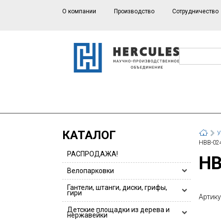
О компании
Производство
Сотрудничество
КАТАЛОГ
У
НВВ-024
РАСПРОДАЖА!
Н
Велопарковки
Велопарковки HERCULES
Гантели, штанги, диски, грифы,
гири
Артику
Велопарковки для 1 или 2 велосипедов
Гантели, гантельные ряды
Детские площадки из дерева и
Велопарковки из нержавейки
нержавейки