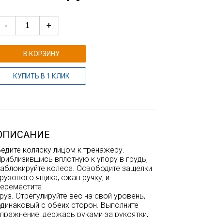
-
+
В КОРЗИНУ
КУПИТЬ В 1 КЛИК
ОПИСАНИЕ
едите коляску лицом к тренажеру.
риблизившись вплотную к упору в грудь,
заблокируйте колеса. Освободите защелки
рузового ящика, сжав ручку, и
переместите
руз. Отрегулируйте вес на свой уровень,
одинаковый с обеих сторон. Выполните
пражнение: держась руками за рукоятки,