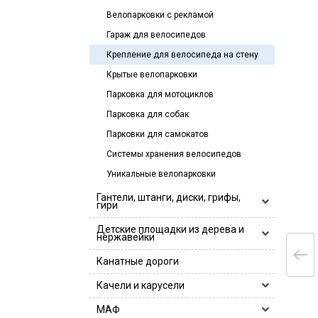
Велопарковки с рекламой
Гараж для велосипедов
Крепление для велосипеда на стену
Крытые велопарковки
Парковка для мотоциклов
Парковка для собак
Парковки для самокатов
Системы хранения велосипедов
Уникальные велопарковки
Гантели, штанги, диски, грифы,
гири
Гантели, гантельные ряды
Детские площадки из дерева и
нержавейки
Гантели
Гири
Деревянные детские площадки
Канатные дороги
Гантельные ряды
Грифы
Детские игровые площадки
Качели и карусели
Log Bar Hercules
Диски
Деревянные детские площадки
Детские комплексы для лазания
Грифы 25 мм
Диски 26 мм
Замки
Горки и песочницы
МАФ