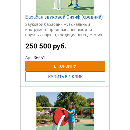
Барабан звуковой Сизиф (средний)
Звуковой барабан - музыкальный
инструмент предназначенных для
научных парков, традиционных детских
площадок. Также он может быть
250 500 руб.
использован на инклюзивных
площадках для детей с ОВЗ.
Возраст пользователей 3-12 лет.
Арт: 36651