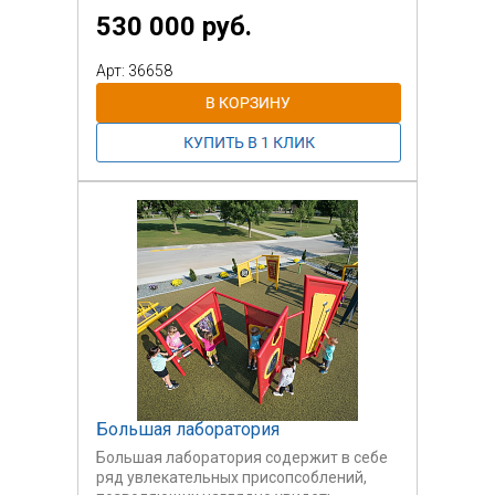
Одновременно
530 000 руб.
выполняет функции массажера спины.
Предназначен для спортивных
площадок.
Арт: 36658
Отталкиваясь руками за ручки-дуги
рукохода,
ребенок перемещает свое тело в
положении
лежа на спине, перекатываясь по
роликам.
Оборудование предназначено в т.ч. для
детей с ОВЗ.
Большая лаборатория
Большая лаборатория содержит в себе
ряд увлекательных присопсоблений,