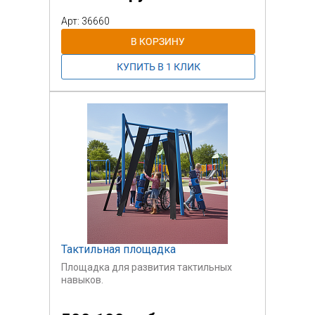
стилизованные под воду шарики.
Возможно, при "осушении" каких-то
Арт: 36660
участков морского дна ребятам
получится найти затопленные корабли.
Тактильная площадка
Площадка для развития тактильных
навыков.
Оборудование предназначено в т.ч. для