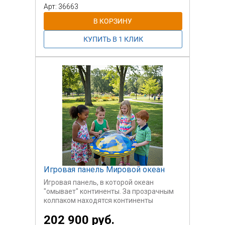
Арт: 36663
Игровая панель Мировой океан
Игровая панель, в которой океан
"омывает" континенты. За прозрачным
колпаком находятся континенты
(реальные или вымышленные), которые,
202 900 руб.
при наклоне панели, омывают