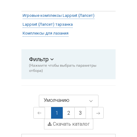
Игровые комплексы Lappset (Лапсет)
Lappset (Лапсет) тарзанка
Комплексы для лазания
Инклюзивные детские площадки Lappset (Лапсет) для детей
Игры с песком и водой
Фильтр
Спортивное оборудование
(Нажмите чтобы выбрать параметры
Lappset Flora (Лапсет Фрола)
отбора)
Умолчанию
1
2
3
Скачать каталог