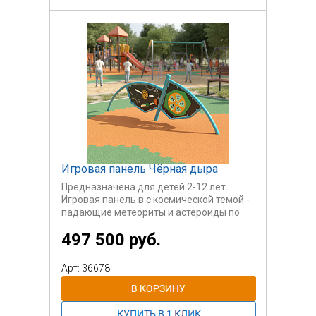
Игровая панель Чёрная дыра
Предназначена для детей 2-12 лет.
Игровая панель в с космической темой -
падающие метеориты и астероиды по
зубчатой дорожке, вращающаяся
497 500 руб.
имитация летающей тарелки. Панель
способствует развитию мелкой
моторики, а также дает начальные
Арт: 36678
знания о механических процессах и
просто играть.