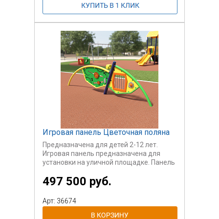
Игровая панель Цветочная поляна
Предназначена для детей 2-12 лет.
Игровая панель предназначена для
установки на уличной площадке. Панель
содержит четыре игровые зоны и,
497 500 руб.
соответственно рассчитана на 4-х
пользователей.
Панель создана для игр с
Арт: 36674
одновременным развитием мелкой
моторики.