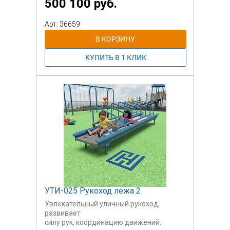
500 100 руб.
детей с ОВЗ.
Арт: 36659
УТИ-025 Рукоход лежа 2
Увлекательный уличный рукоход,
развивает
силу рук, координацию движений.