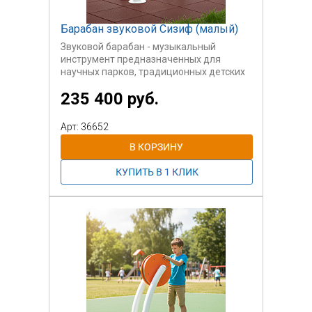
Барабан звуковой Сизиф (малый)
Звуковой барабан - музыкальный
инструмент предназначенных для
научных парков, традиционных детских
площадок. Также он может быть
235 400 руб.
использован на инклюзивных
площадках для детей с ОВЗ.
Возраст пользователей 3-12 лет.
Арт: 36652