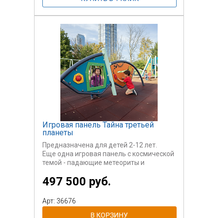
Игровая панель Тайна третьей
планеты
Предназначена для детей 2-12 лет.
Еще одна игровая панель с космической
темой - падающие метеориты и
астероиды по зубчатой дорожке,
497 500 руб.
вертикальные шпильки с резьбой и
падающими шайбами. Панель
способствует развитию мелкой
Арт: 36676
моторики, а также дает начальные
знания о механических процессах и