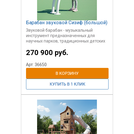
Барабан звуковой Сизиф (большой)
Звуковой барабан - музыкальный
инструмент предназначенных для
научных парков, традиционных детских
площадок. Также он может быть
270 900 руб.
использован на инклюзивных
площадках для детей с ОВЗ.
Возраст пользователей 3-12 лет.
Арт: 36650