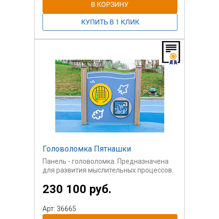
Превратите обучение в игру с панелью
"Математика"! Яркие счёты и три
вращающихся диска (два с цифрами 0–
9, один с операциями +, −, ×, ÷) увлекут
детей в мир арифметики.
Составляйте примеры, считайте на
счётах и развивайте логику с
удовольствием! Прочная, безопасная и
устойчивая к погоде — идеальное
решение для весёлого обучения на
свежем воздухе. Зажгите интерес к
математике!
Головоломка Пятнашки
Панель - головоломка. Предназначена
для развития мыслительных процессов.
230 100 руб.
Арт: 36665