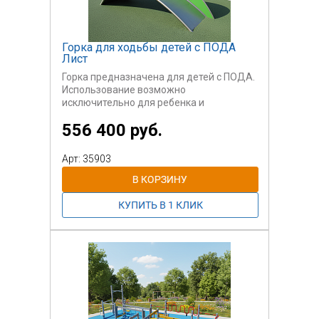
Горка для ходьбы детей с ПОДА
Лист
Горка предназначена для детей с ПОДА.
Использование возможно
исключительно для ребенка и
сопровождающего лица, которое
556 400 руб.
помогает подняться на горку и
спуститься с нее, поддерживая ребенка
и страхуя его.
Арт: 35903
Использование - уличное.
Для детей возрастом от 3 до 7 лет.