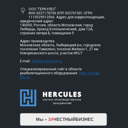
ООО "ГЕРКУЛЕС"
ИНН 5027178706 КПП 502701001 ОГРН
1115029012066. Адрес для корреспонденции,
юридический адрес:
140000, Россия, область Московская, город
Люберцы, проезд Котельнический, дом 12А,
строение литера Б, помещение 5
Адрес производства:
Московская область, Люберецкий р-н, городское
поселение Томилино, поселок Жилино-1, 27 км
Новорязанского шоссе, участок №2/7
E-mail:
sale@royal-sport.ru
Специализированный сайт в области
реабилитационного оборудования:
https://rehab-
life.ru/
Мы –
ЗА
ЧЕСТНЫЙБИЗНЕС