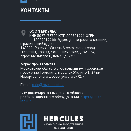
КОНТАКТЫ
ООО "ГЕРКУЛЕС"
ИНН 5027178706 КПП 502701001 ОГРН
1115029012066. Адрес для корреспонденции,
юридический адрес:
140000, Россия, область Московская, город
Люберцы, проезд Котельнический, дом 12А,
строение литера Б, помещение 5
Адрес производства:
Московская область, Люберецкий р-н, городское
поселение Томилино, поселок Жилино-1, 27 км
Новорязанского шоссе, участок №2/7
E-mail:
sale@royal-sport.ru
Специализированный сайт в области
реабилитационного оборудования:
https://rehab-
life.ru/