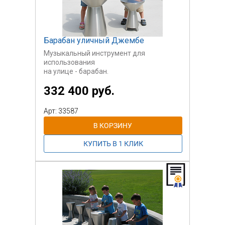
Барабан уличный Джембе
Музыкальный инструмент для
использования
на улице - барабан.
Стоимость указана за один большой
332 400 руб.
барабан.
Арт: 33587