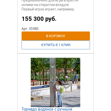
Предназначено для игры в крести-
нолики на открытом воздухе.
Первый игрок играет, например,
"крестиками", соответственно, второй -
155 300 руб.
"ноликами". Или наоборот. Игроки по
очереди ставят в свободные клетки
поля свои знаки.
Арт: 35985
Первый участник, выстроивший в ряд
три свои фигуры по вертикали,
горизонтали или диагонали,
выигрывает.
Панель одностонняя, предполагает
участие 2-х игроков и зрителей.
Торнадо водяное с ручным