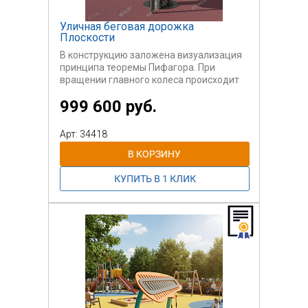
Уличная беговая дорожка
Плоскости
В конструкцию заложена визуализация
принципа теоремы Пифагора. При
вращении главного колеса происходит
заполнение сыпучим материалом
999 600 руб.
площадей треугольников, которые
равны квадратам сторон треугольника,
расположенного по центру. Площадь
Арт: 34418
двух малых зон заполняется из одной
большой зоны.
Оборудование предназначено для
научных парков.