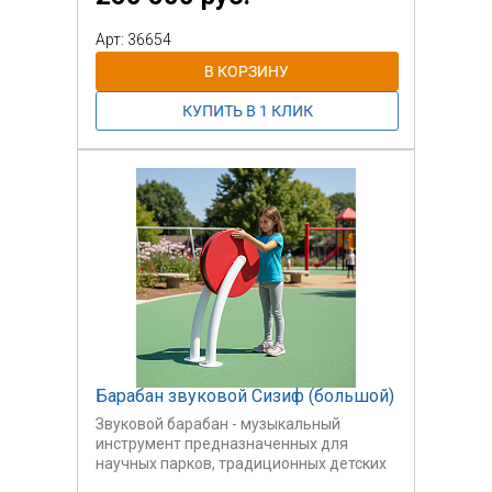
интерактивной, сенсорной и
инклюзивной игре для детей всех
Арт: 36654
способностей.
Перемещая шарики необходимо собрать
в каждом вертикальном ряду шарики
одного цвета. Не такая простая
головомка, как может показаться.
Панель развивает не только умственнеы
способности и умение пространственно
мыслить, но и мелкую моторику.
Барабан звуковой Сизиф (большой)
Звуковой барабан - музыкальный
инструмент предназначенных для
научных парков, традиционных детских
площадок. Также он может быть