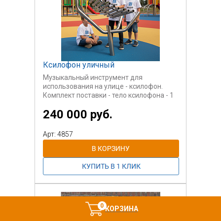
Ксилофон уличный
Музыкальный инструмент для
использования на улице - ксилофон.
Комплект поставки - тело ксилофона - 1
шт., ударные палочки на тросиках - 2 шт.,
240 000 руб.
закладной элемент - шт.
Арт: 4857
0
КОРЗИНА