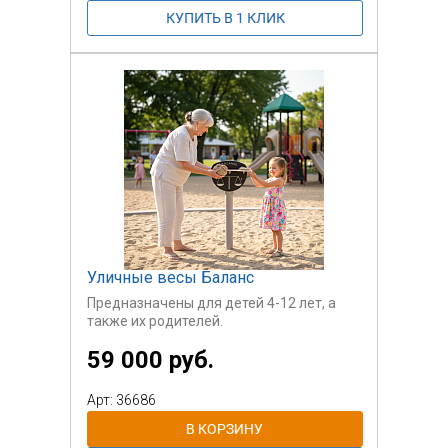
Игровая панель в доходчивой форме
расскажет детям о солнечной системе,
космосе, жизненном цикле и т.д. Игровая
панель, конечно, является поводом к
тому, чтобы родители ребенка
рассказали ему больше, панель в этом
только облегчит эту задачу.
Уличные весы Баланс
Предназначены для детей 4-12 лет, а
также их родителей.
59 000 руб.
Арт: 36686