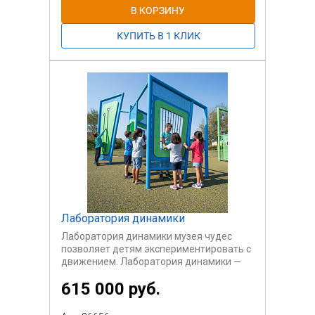
Лаборатория динамики
Лаборатория динамики музея чудес
позволяет детям экспериментировать с
движением. Лаборатория динамики —
это угловатый предмет оборудования,
615 000 руб.
который дает детям возможность
проверить основные законы механики в
захватывающей игровой обстановке.