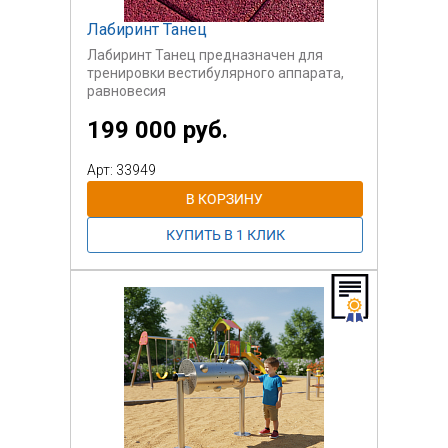
Лабиринт Танец
Лабиринт Танец предназначен для
тренировки вестибулярного аппарата,
равновесия
и координации. Необходимо осторожно
199 000 руб.
встать на Платформу и
перемещая вес тела управлять
движением шариков в теле
Арт: 33949
тренажера. Задача пользователя -
провести шар по лабиринту.