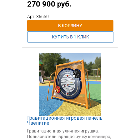
270 900 руб.
использован на инклюзивных
площадках для детей с ОВЗ.
Возраст пользователей 3-12 лет.
Арт: 36650
Гравитационная игровая панель
Чаепитие
Гравитационная уличная игрушка.
Пользователь. вращая ручку конвейера,