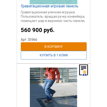
Гравитационная игровая панель
Гравитационная уличная игрушка.
Пользователь. вращая ручку конвейера,
помещает шар в верхнюю часть панели,
после чего шар скатывается по трассе,
560 900 руб.
состоящей из сложных препятствий, в
нижнюю часть игровой панели для того,
чтобы снова встать на конвейера.
Арт: 35966
Производим на заказ. Габариты,
препятствия, количество трасс -
согласовывается с заказчиком.
Очень необычное уличное игровое
оборудование. Оно интересно еще тем,
что кроме игрока вокруг собирается
много зрителей и комментаторов.