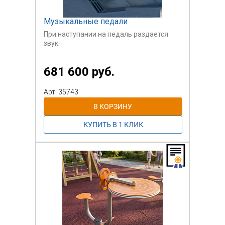
Музыкальные педали
При наступании на педаль раздается
звук.
Музыкальные педали соединяют
681 600 руб.
движение со звуками. Людям почти всех
возрастов нравитсявоспроизводить
яркие звуки, подпрыгивая, прыгая или
Арт: 35743
даже танцуя.
Даже произвольное перескакивание
производит приятные звуки,
Девять плиток расположены в виде
квадрата со звуковым элементом под
каждой. Звуковые
элементы приводятся в вибрацию
энергией движения и, таким образом,
производят мелодичные
звуки.
Музыкальные педали также ценны в
качестве терапевтического
оборудования для людей с
различными функциональными
ограничениями и являются очень