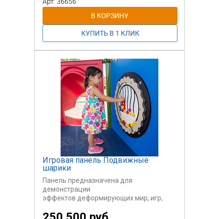
Арт: 36656
Возраст пользователей 3-12 лет.
Игровая панель Подвижные
шарики
Панель предназначена для
демонстрации
эффектов деформирующих мир, игр,
которые заставляют вас думать.
250 500 руб.
Панель активности способствуют