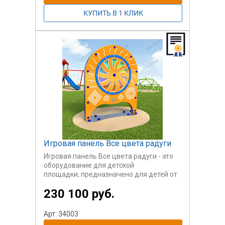
окружающая реальность.
Калейдоскоп установлен на
качающейся платформе, на которой
должен находиться пользователь.
Качание платформы обеспечивает
изменение изображений в
калейдоскопе.
Игровая панель Все цвета радуги
Игровая панель Все цвета радуги - это
оборудование для детской
площадки, предназначено для детей от
3х лет, развивает
230 100 руб.
моторику и координацию рук, также
создает увлекательные
образы с двух сторон панели, развивает
Арт: 34003
воображение ребенка.