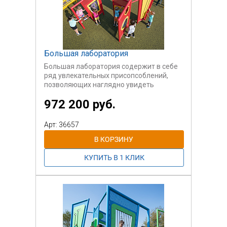
Большая лаборатория
Большая лаборатория содержит в себе
ряд увлекательных присопсоблений,
позволяющих наглядно увидеть
некоторые законы физики и механики.
972 200 руб.
Оборудовнаие подходит для игр в
кресле-коляске.
Арт: 36657
Возраст пользователей 3-12 лет.