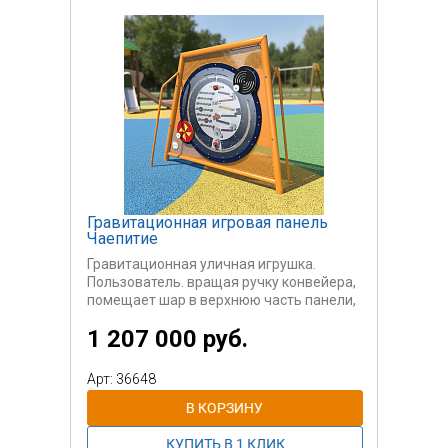
Производим на заказ. Габариты,
препятствия, количество трасс -
согласовывается с заказчиком.
Гравитационная игровая панель
Чаепитие
Гравитационная уличная игрушка.
Пользователь. вращая ручку конвейера,
помещает шар в верхнюю часть панели,
после чего шар скатывается по трассе,
1 207 000 руб.
состоящей из сложных препятствий, в
нижнюю часть игровой панели для того,
чтобы снова встать на конвейера.
Арт: 36648
Необычное уличное игровое и
развлекательное оборудование. Кроме
игрока панель собирает вокруг массу