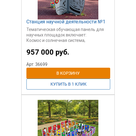
Станция научной деятельности №1
Тематическая обучающая панель для
научных площадок включает:
Космос и солнечная система,
Погода и круговорот воды в природе,
957 000 руб.
Животные и жизненный цикл насекомых,
Ископаемые,
Механизмы
Арт: 36699
Предназначена для детей от 2-х лет.
Игровая панель в доходчивой форме
расскажет детям о солнечной системе,
космосе, жизненном цикле и т.д. Игровая
панель, конечно, является поводом к
тому, чтобы родители ребенка
рассказали ему больше, панель в этом
только облегчит эту задачу.