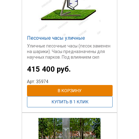
Песочные часы уличные
Уличные песочные часы (песок заменен
на шарики). Часы предназначены для
научных парков. Под влиянием сил
тяжести шарики пересыпаются из
415 400 руб.
верхней камеры в нижнюю. Далее
пользователи могут перевернуть часы и
процесс повторится.
Арт: 35974