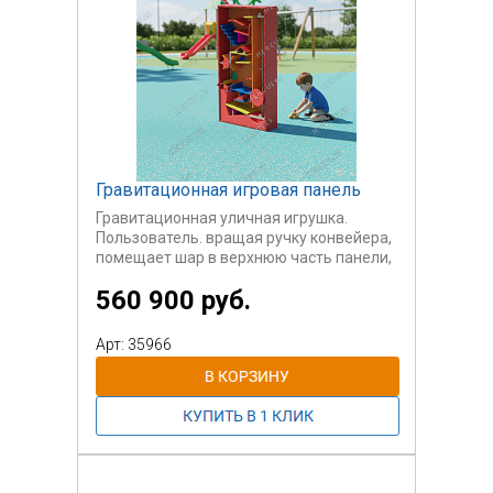
От 10 лет.
Гравитационная игровая панель
Гравитационная уличная игрушка.
Пользователь. вращая ручку конвейера,
помещает шар в верхнюю часть панели,
после чего шар скатывается по трассе,
560 900 руб.
состоящей из сложных препятствий, в
нижнюю часть игровой панели для того,
чтобы снова встать на конвейера.
Арт: 35966
Производим на заказ. Габариты,
препятствия, количество трасс -
согласовывается с заказчиком.
Очень необычное уличное игровое
оборудование. Оно интересно еще тем,