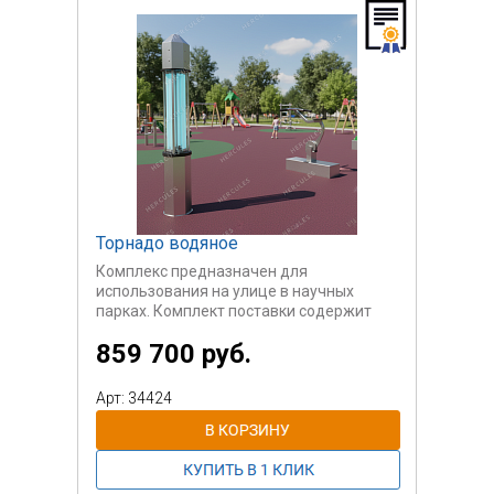
Торнадо водяное
Комплекс предназначен для
использования на улице в научных
парках. Комплект поставки содержит
вертикальную прозрачную камеру с
859 700 руб.
водой, встроенным вращающимся
винтом и соединенный с ним
велотренажер.
Арт: 34424
Принцип работы: При вращении педалей
велосипеда вырабатывается ток малого
напряжения, который приводит в
движение винт внутри колбы с водой. От
вращения винта в колбе с водой