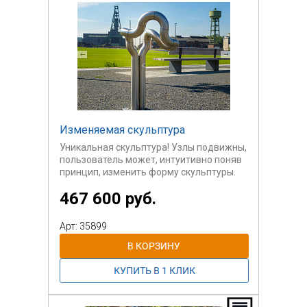
что кроме игрока вокруг собирается
много зрителей и комментаторов.
Изменяемая скульптура
Уникальная скульптура! Узлы подвижны,
пользователь может, интуитивно поняв
принцип, изменить форму скульптуры.
Оборудование предназначено для
467 600 руб.
спортивных площадок, научных парков,
учит пониманию соединения узлов
машин.
Арт: 35899
Возраст пользователей - от 18 лет.
Оборудование является тренажером,
развивает пространственное мышление,
способствует разработке кистей рук.