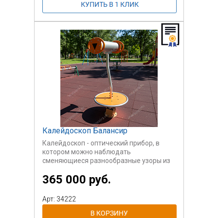
Калейдоскоп Балансир
Калейдоскоп - оптический прибор, в
котором можно наблюдать
сменяющиеся разнообразные узоры из
изображений окружающего
365 000 руб.
пространства.
В отличие от традиционных
калейдоскопов, в нем изображения
Арт: 34222
создаются встроенными зеркалами, в
которых отражается и множится