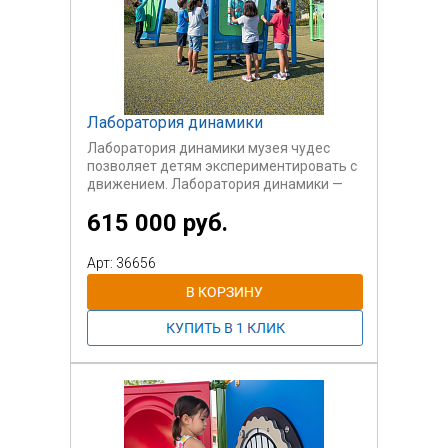
Лаборатория динамики
Лаборатория динамики музея чудес
позволяет детям экспериментировать с
движением. Лаборатория динамики —
это угловатый предмет оборудования,
615 000 руб.
который дает детям возможность
проверить основные законы механики в
захватывающей игровой обстановке.
Арт: 36656
Возраст пользователей 3-12 лет.