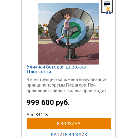
Уличная беговая дорожка
Плоскости
В конструкцию заложена визуализация
принципа теоремы Пифагора. При
вращении главного колеса происходит
заполнение сыпучим материалом
999 600 руб.
площадей треугольников, которые
равны квадратам сторон треугольника,
расположенного по центру. Площадь
Арт: 34418
двух малых зон заполняется из одной
большой зоны.
Оборудование предназначено для
научных парков.