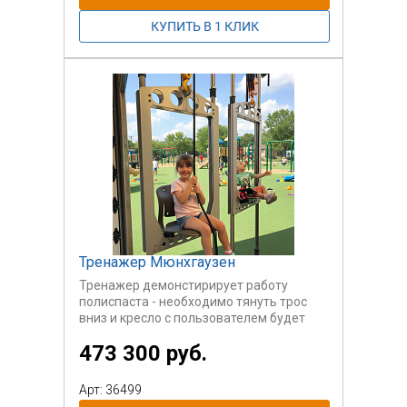
развлекательное оборудование. Кроме
собственно игрока панель собирает
вокруг массу зрителей, как детей, так и
взрослых.
Производим на заказ. Габариты,
препятствия, количество трасс -
согласовывается с заказчиком.
Тренажер Мюнхгаузен
Тренажер демонстирирует работу
полиспаста - необходимо тянуть трос
вниз и кресло с пользователем будет
подниматься вверх.
473 300 руб.
Арт: 36499