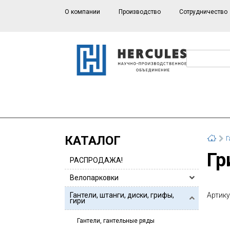
О компании
Производство
Сотрудничество
КАТАЛОГ
Г
Г
РАСПРОДАЖА!
Велопарковки
Велопарковки HERCULES
Гантели, штанги, диски, грифы,
Артику
гири
Велопарковки для 1 или 2 велосипедов
Гантели, гантельные ряды
Велопарковки из нержавейки