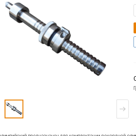
Г
олимпийский предназначен для комплектации рекордной оли