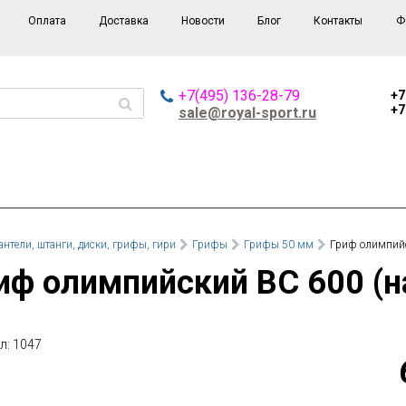
Оплата
Доставка
Новости
Блог
Контакты
Ф
+7(495) 136-28-79
+7
+7
sale@royal-sport.ru
антели, штанги, диски, грифы, гири
Грифы
Грифы 50 мм
Гриф олимпийс
риф олимпийский ВС 600 (н
л: 1047