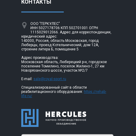
КОНТАКТЫ
ООО "ГЕРКУЛЕС"
ИНН 5027178706 КПП 502701001 ОГРН
1115029012066. Адрес для корреспонденции,
юридический адрес:
140000, Россия, область Московская, город
Люберцы, проезд Котельнический, дом 12А,
строение литера Б, помещение 5
Адрес производства:
Московская область, Люберецкий р-н, городское
поселение Томилино, поселок Жилино-1, 27 км
Новорязанского шоссе, участок №2/7
E-mail:
sale@royal-sport.ru
Специализированный сайт в области
реабилитационного оборудования:
https://rehab-
life.ru/