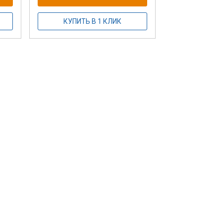
КУПИТЬ В 1 КЛИК
Мостик Тарз
мобильных 