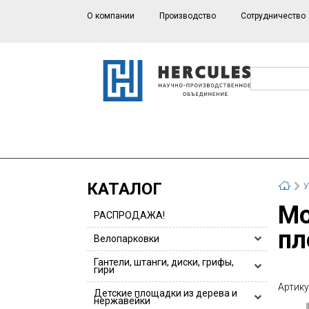
О компании
Производство
Сотрудничество
КАТАЛОГ
У
Мостик Тарзан для мобильных детских
РАСПРОДАЖА!
пл
Велопарковки
Велопарковки HERCULES
Гантели, штанги, диски, грифы,
гири
Велопарковки для 1 или 2 велосипедов
Артику
Гантели, гантельные ряды
Детские площадки из дерева и
Велопарковки из нержавейки
нержавейки