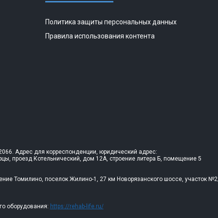
Политика защиты персональных данных
Правила использования контента
066. Адрес для корреспонденции, юридический адрес:
рцы, проезд Котельнический, дом 12А, строение литера Б, помещение 5
ение Томилино, поселок Жилино-1, 27 км Новорязанского шоссе, участок №2
го оборудования:
https://rehab-life.ru/