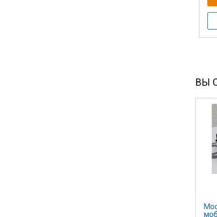
ВЫ 
Мос
моб