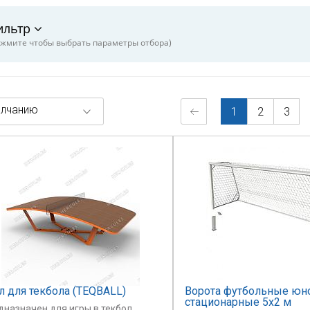
ильтр
жмите чтобы выбрать параметры отбора)
лчанию
1
2
3
л для текбола (TEQBALL)
Ворота футбольные юн
стационарные 5х2 м
дназначен для игры в текбол.