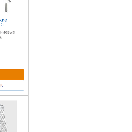
кие
СТ
иниевые
в