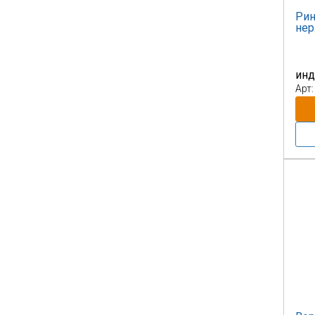
Рин
нер
инд
Арт: