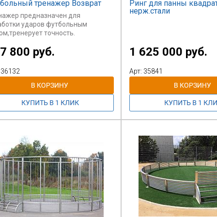
больный тренажер Возврат
Ринг для панны квадра
нерж.стали
нажер предназначен для
аботки ударов футбольным
ом,тренерует точность.
7 800 руб.
1 625 000 руб.
 36132
Арт: 35841