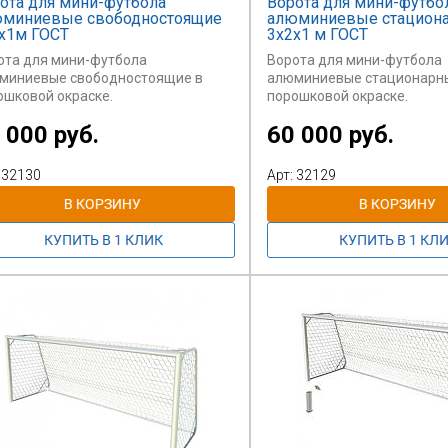
ота для мини-футбола
Ворота для мини-футбо
миниевые свободностоящие
алюминиевые стацион
х1м ГОСТ
3х2х1 м ГОСТ
ота для мини-футбола
Ворота для мини-футбола
миниевые свободностоящие в
алюминиевые стационарн
ошковой окраске.
порошковой окраске.
Внимание! Оптовые скидки
 000 руб.
60 000 руб.
мание! Оптовые скидки на данный
товар не предоставляются
ар не предоставляются. Цена на
сайте - конечная. Стоимос
е - конечная. Стоимость указана
за 1 шт., без сетки.
 32130
Арт: 32129
 шт., без сетки.