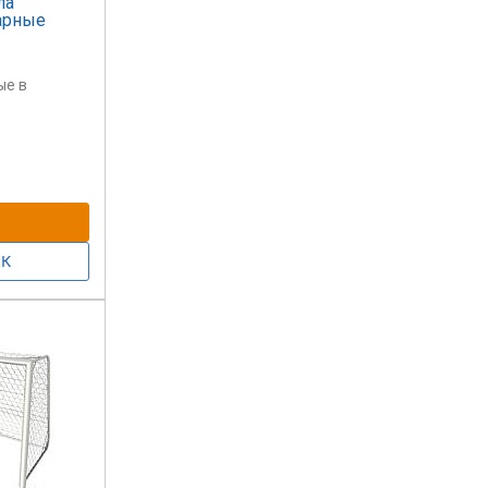
ла
арные
ые в
 на данный
. Цена на
ть указана