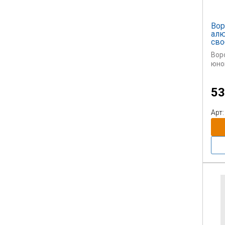
Вор
ал
сво
Вор
юно
53
Арт: