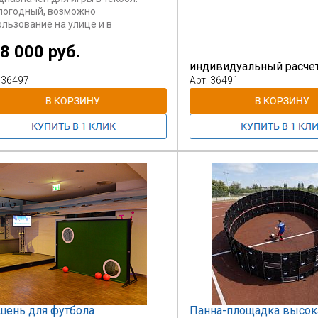
погодный, возможно
ользование на улице и в
ещении.
8 000 руб.
индивидуальный расче
 36497
Арт: 36491
ень для футбола
Панна-площадка высок