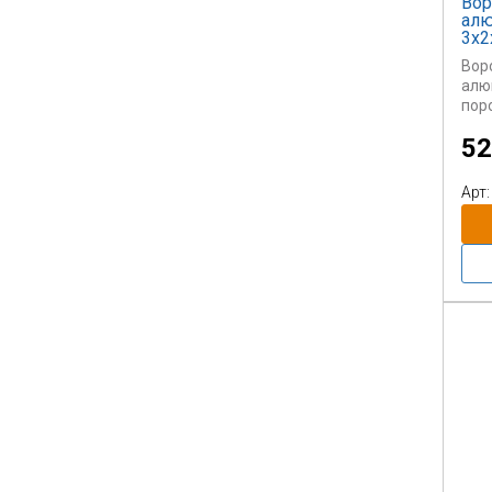
Вор
алю
3х2
Вор
алю
пор
52
Вни
тов
сайт
Арт:
за 1