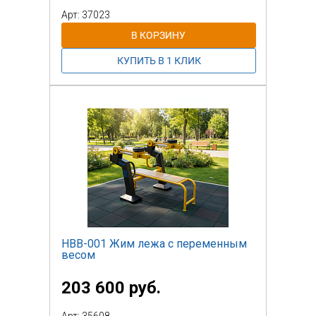
груз. Отрегулируйте вес на свой уровень,
Арт: 37023
одинаковый с обеих сторон. Выполните
упражнение: держась руками за
рукоятки, тяните на себя к животу, затем
плавно верните
в исходное положение. Повторите
упражнение в зависимости от
программы тренировки и
ориентируясь на самочувствие. При
необходимости снова отрегулируйте
вес.
Тренажер оснащен держателем для
бутылки и держателем для телефона,
для комфортного
использования.
НВВ-001 Жим лежа с переменным
весом
203 600 руб.
Арт: 35608