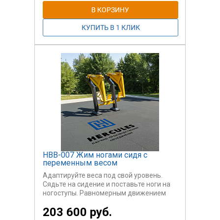
сторон и зафиксируйте в нужном
положении грузовой блок. Подъедте на
коляске спиной у тренажёру. Плотно
уприте спину в спинку.
Выполните упражнение: держась руками
за рукоятки, толкайте рычаги вверх,
затем плавно верните в исходное
положение. Повторите упражнение в
зависимости от программы тренировки
и ориентируясь на самочувствие. При
необходимости снова отрегулируйте
вес.
НВВ-007 Жим ногами сидя с
переменным весом
Адаптируйте веса под свой уровень.
Сядьте на сидение и поставьте ноги на
ногоступы. Равномерным движением
толкните ногоступы как можно дальше,
203 600 руб.
но без рывков. Стопы должны плотно
прилегать к ногоступам. Вернитесь в