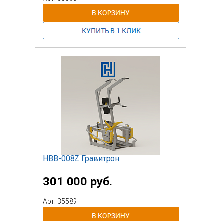
переместите груз. Отрегулируйте вес на
свой
уровень, одинаковый с обеих сторон.
Выполните упражнение: держась руками
за
рукоятки, толкайте рычаги вниз, затем
плавно верните в исходное положение.
Повторите
упражнение в зависимости от
программы тренировки и ориентируясь
на самочувствие.
При необходимости снова отрегулируйте
вес.
Тренажер оснащен держателем для
бутылки и держателем для телефона,
для комфортного
использования.
НВВ-008Z Гравитрон
301 000 руб.
Арт: 35589