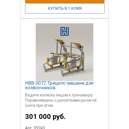
рычаги вперед (от себя), затем плавно
верните в
исходное положение. Повторите
упражнение в зависимости от
программы тренировки и
ориентируясь на самочувствие. При
необходимости снова отрегулируйте
вес.
Тренажер оснащен держателем для
бутылки и держателем для телефона,
для комфортного
использования.
НВВ-007Z Трицепс-машина для
колясочников
Ведите коляску лицом к тренажеру.
Поравнявшись с рукоятками рычагов
(ноги при этом
зафиксированы по вертикали
301 000 руб.
горизонтальным упором), заблокируйте
колеса. Освободите
защелки грузового ящика, сжав ручку, и
Арт: 35593