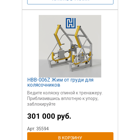
НВВ-006Z Жим от груди для
колясочников
Ведите коляску спиной к тренажеру.
Приблизившись вплотную к упору,
заблокируйте
колеса. Освободите защелки грузового
301 000 руб.
ящика, сжав ручку, и переместите груз.
Отрегулируйте вес на свой уровень,
одинаковый с обеих сторон. Выполните
Арт: 35594
упражнение:
держась руками за рукоятки, толкайте