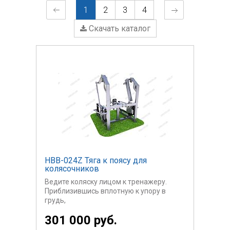
1
2
3
4
Скачать каталог
НВВ-024Z Тяга к поясу для
колясочников
Ведите коляску лицом к тренажеру.
Приблизившись вплотную к упору в
грудь,
заблокируйте колеса. Освободите
301 000 руб.
защелки грузового ящика, сжав ручку, и
переместите