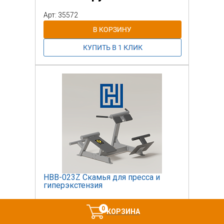
Арт: 35572
НВВ-023Z Скамья для пресса и
гиперэкстензия
66 400 руб.
0
КОРЗИНА