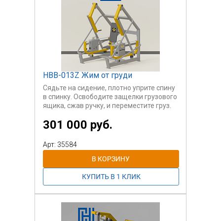
НВВ-013Z Жим от груди
Сядьте на сидение, плотно уприте спину
в спинку. Освободите защелки грузового
ящика, сжав ручку, и переместите груз.
Отрегулируйте вес на свой уровень,
301 000 руб.
одинаковый с обеих сторон. Выполните
упражнение:
держась руками за рукоятки, толкайте
Арт: 35584
рычаги вперед (от себя), затем плавно
верните в
исходное положение. Повторите
упражнение в зависимости от
программы тренировки и
ориентируясь на самочувствие. При
необходимости снова отрегулируйте
вес.
Тренажер оснащен держателем для