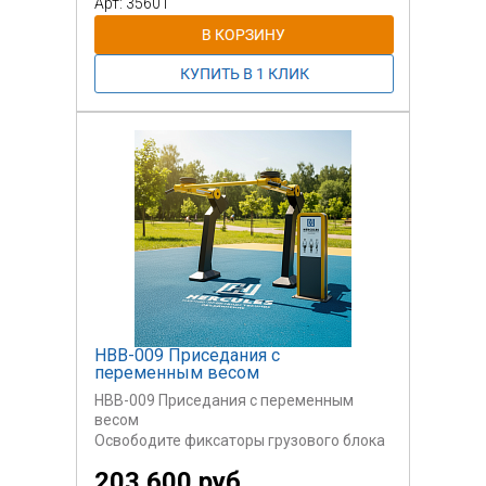
Арт: 35601
НВВ-009 Приседания с
переменным весом
НВВ-009 Приседания с переменным
весом
Освободите фиксаторы грузового блока
переместите груз. Отрегулируйте вес на
203 600 руб.
свой уровень, одинаковый с обеих