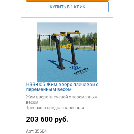
НВВ-005 Жим вверх плечевой с
переменным весом
Жим вверх плечевой с переменным
весом
Тренажёр предназначен для
пользователей в инвалидной коляске.
203 600 руб.
Освободите фиксаторы грузового блока
переместите груз. Отрегулируйте вес на
свой уровень, одинаковый с обеих
Арт: 35604